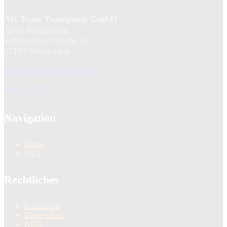
AK Team Transporte GmbH
Artur Karapetyan
Schiersteiner Straße 54
65187 Wiesbaden
info@smarttarifumzug.de
0800 7557557
Navigation
Home
FAQ
Rechtliches
Impressum
Datenschutz
AGB