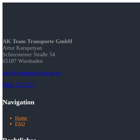
AK Team Transporte GmbH
Artur Karapetyan
Schiersteiner Straße 54
65187 Wiesbaden
info@smarttarifumzug.de
0800 7557557
Navigation
Home
FAQ